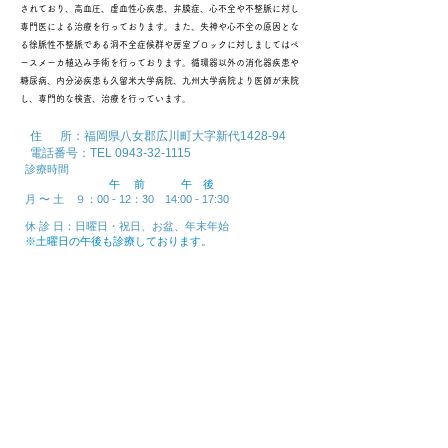
されており、高血圧、虚血性心疾患、弁膜症、心不全や不整脈に対し
専門医による治療を行っております。また、失神や心不全の原因とな
る徐脈性不整脈である洞不全症候群や房室ブロックに対しましてはペ
ースメーカ植込み手術を行っております。
循環器以外の消化器疾患や
糖尿病、内分泌疾患も久留米大学病院、九州大学病院より医師が来院
し、専門的な検査、治療を行っています。
住 所：福岡県八女郡広川町大字新代1428-94
電話番号：TEL
0943-32-1115
診療時間
午 前 午 後
月 〜 土 ９：00 - 12：30 14:00 - 17:30
休 診 日：日曜日・祝日、お盆、年末年始
※土曜日の午後も診療しております。
電話